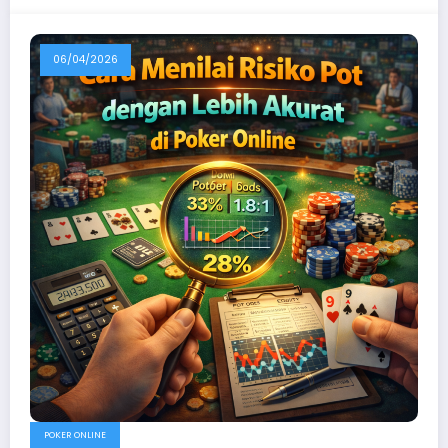
06/04/2026
POKER ONLINE