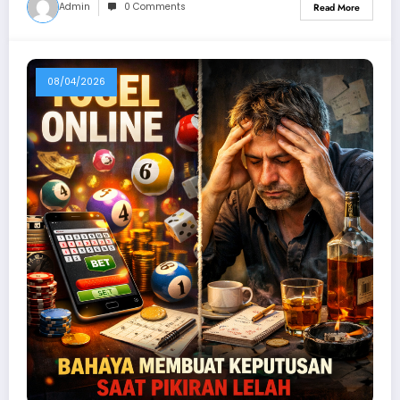
Admin
0 Comments
Read More
08/04/2026