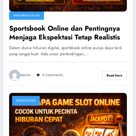
SPORTSBOOK ONLINE
Sportsbook Online dan Pentingnya
Menjaga Ekspektasi Tetap Realistis
Dalam dunia hiburan digital, sportsbook online punya daya tarik
yang sangat kuat. Ada unsur pertandingan,…
Admin
0 Comments
Read More
09/04/2026