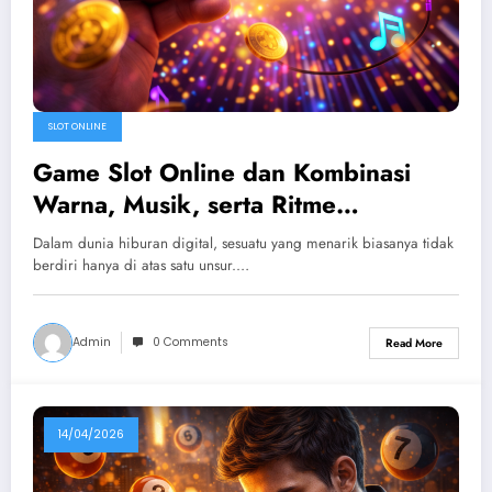
SLOT ONLINE
Game Slot Online dan Kombinasi
Warna, Musik, serta Ritme
Permainan
Dalam dunia hiburan digital, sesuatu yang menarik biasanya tidak
berdiri hanya di atas satu unsur.…
Admin
0 Comments
Read More
14/04/2026