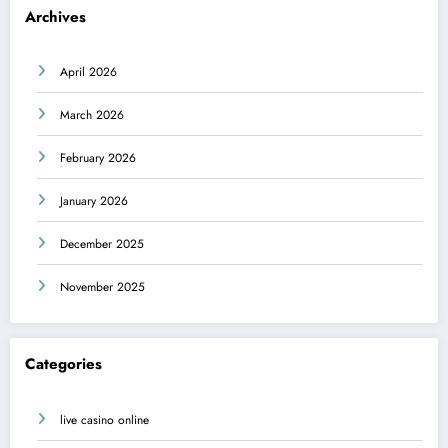
Archives
April 2026
March 2026
February 2026
January 2026
December 2025
November 2025
Categories
live casino online