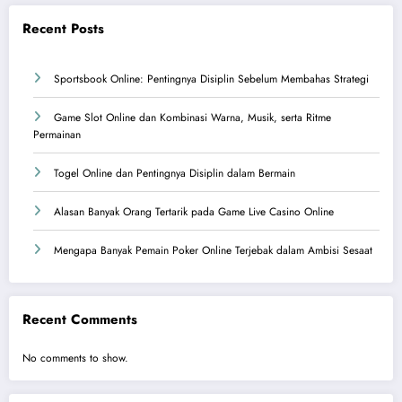
Recent Posts
Sportsbook Online: Pentingnya Disiplin Sebelum Membahas Strategi
Game Slot Online dan Kombinasi Warna, Musik, serta Ritme
Permainan
Togel Online dan Pentingnya Disiplin dalam Bermain
Alasan Banyak Orang Tertarik pada Game Live Casino Online
Mengapa Banyak Pemain Poker Online Terjebak dalam Ambisi Sesaat
Recent Comments
No comments to show.