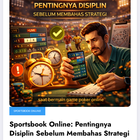
SPORTSBOOK ONLINE
Sportsbook Online: Pentingnya
Disiplin Sebelum Membahas Strategi