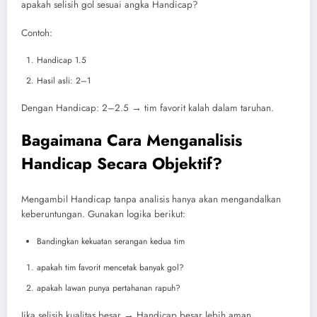
apakah selisih gol sesuai angka Handicap?
Contoh:
Handicap 1.5
Hasil asli: 2–1
Dengan Handicap: 2–2.5 → tim favorit kalah dalam taruhan.
Bagaimana Cara Menganalisis
Handicap Secara Objektif?
Mengambil Handicap tanpa analisis hanya akan mengandalkan
keberuntungan. Gunakan logika berikut:
Bandingkan kekuatan serangan kedua tim
apakah tim favorit mencetak banyak gol?
apakah lawan punya pertahanan rapuh?
Jika selisih kualitas besar → Handicap besar lebih aman.