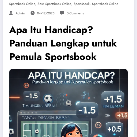
,
,
,
Sportsbook Online
Situs Sportsbook Online
Sportsbook
Sportsbook Online
Admin
04/12/2025
0 Comments
Apa Itu Handicap?
Panduan Lengkap untuk
Pemula Sportsbook