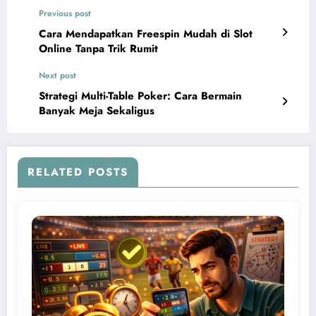
Previous post
Cara Mendapatkan Freespin Mudah di Slot
Online Tanpa Trik Rumit
Next post
Strategi Multi-Table Poker: Cara Bermain
Banyak Meja Sekaligus
RELATED POSTS