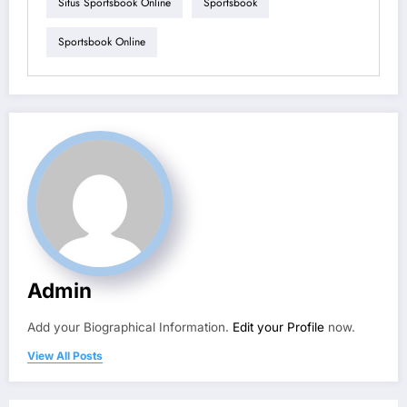
Situs Sportsbook Online
Sportsbook
Sportsbook Online
Admin
Add your Biographical Information.
Edit your Profile
now.
View All Posts