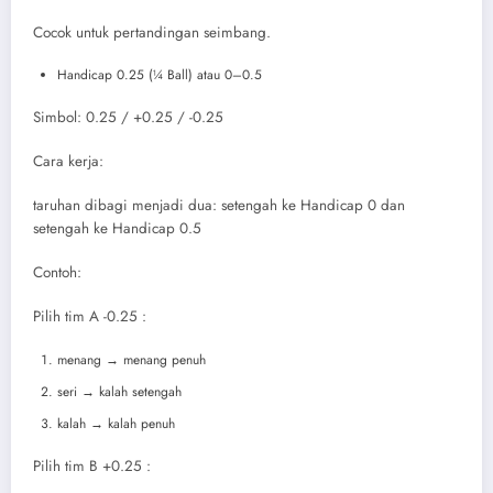
Cocok untuk pertandingan seimbang.
Handicap 0.25 (¼ Ball) atau 0–0.5
Simbol: 0.25 / +0.25 / -0.25
Cara kerja:
taruhan dibagi menjadi dua: setengah ke Handicap 0 dan
setengah ke Handicap 0.5
Contoh:
Pilih tim A -0.25 :
menang → menang penuh
seri → kalah setengah
kalah → kalah penuh
Pilih tim B +0.25 :