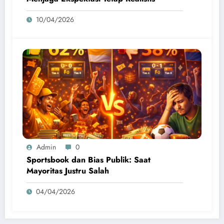
10/04/2026
Admin
0
Sportsbook dan Bias Publik: Saat
Mayoritas Justru Salah
04/04/2026