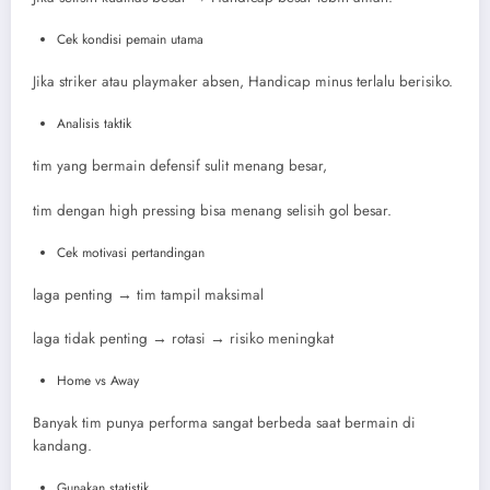
Cek kondisi pemain utama
Jika striker atau playmaker absen, Handicap minus terlalu berisiko.
Analisis taktik
tim yang bermain defensif sulit menang besar,
tim dengan high pressing bisa menang selisih gol besar.
Cek motivasi pertandingan
laga penting → tim tampil maksimal
laga tidak penting → rotasi → risiko meningkat
Home vs Away
Banyak tim punya performa sangat berbeda saat bermain di
kandang.
Gunakan statistik