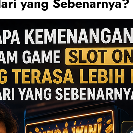
dari yang Sebenarnya?