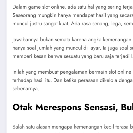
Dalam game slot online, ada satu hal yang sering terja
Seseorang mungkin hanya mendapat hasil yang secara 
muncul justru sangat kuat. Ada rasa senang, lega, se
Jawabannya bukan semata karena angka kemenangan itu 
hanya soal jumlah yang muncul di layar. Ia juga soal
memberi kesan bahwa sesuatu yang baru saja terjadi l
Inilah yang membuat pengalaman bermain slot online s
terhadap hasil itu. Dan ketika perasaan dikelola den
sebenarnya.
Otak Merespons Sensasi, Bu
Salah satu alasan mengapa kemenangan kecil terasa be