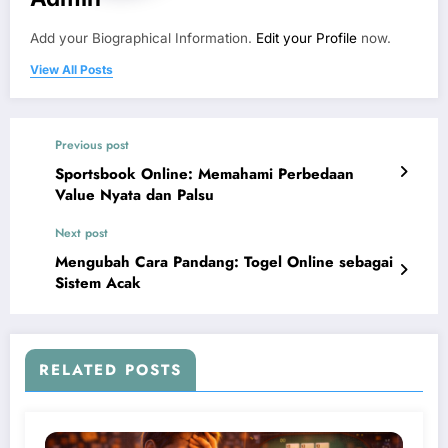
Add your Biographical Information.
Edit your Profile
now.
View All Posts
Previous post
Sportsbook Online: Memahami Perbedaan
Value Nyata dan Palsu
Next post
Mengubah Cara Pandang: Togel Online sebagai
Sistem Acak
RELATED POSTS