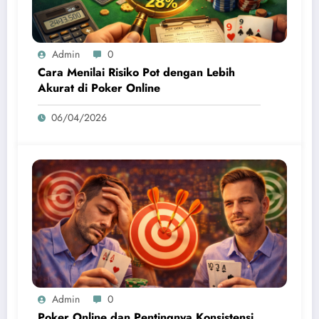
Admin
0
Cara Menilai Risiko Pot dengan Lebih
Akurat di Poker Online
06/04/2026
Admin
0
Poker Online dan Pentingnya Konsistensi