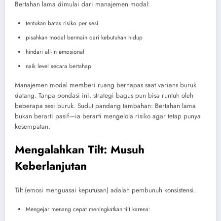
Bertahan lama dimulai dari manajemen modal:
tentukan batas risiko per sesi
pisahkan modal bermain dari kebutuhan hidup
hindari all-in emosional
naik level secara bertahap
Manajemen modal memberi ruang bernapas saat varians buruk
datang. Tanpa pondasi ini, strategi bagus pun bisa runtuh oleh
beberapa sesi buruk. Sudut pandang tambahan: Bertahan lama
bukan berarti pasif—ia berarti mengelola risiko agar tetap punya
kesempatan.
Mengalahkan Tilt: Musuh
Keberlanjutan
Tilt (emosi menguasai keputusan) adalah pembunuh konsistensi.
Mengejar menang cepat meningkatkan tilt karena: