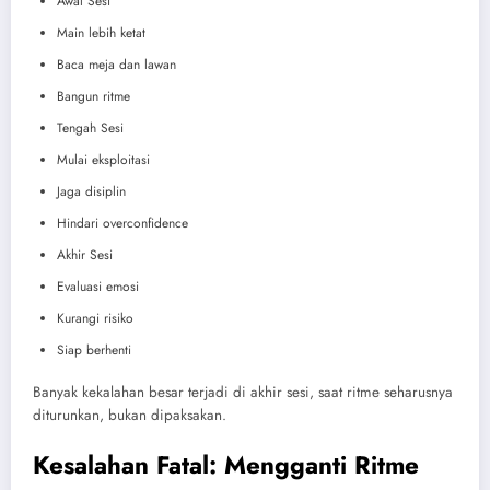
Awal Sesi
Main lebih ketat
Baca meja dan lawan
Bangun ritme
Tengah Sesi
Mulai eksploitasi
Jaga disiplin
Hindari overconfidence
Akhir Sesi
Evaluasi emosi
Kurangi risiko
Siap berhenti
Banyak kekalahan besar terjadi di akhir sesi, saat ritme seharusnya
diturunkan, bukan dipaksakan.
Kesalahan Fatal: Mengganti Ritme