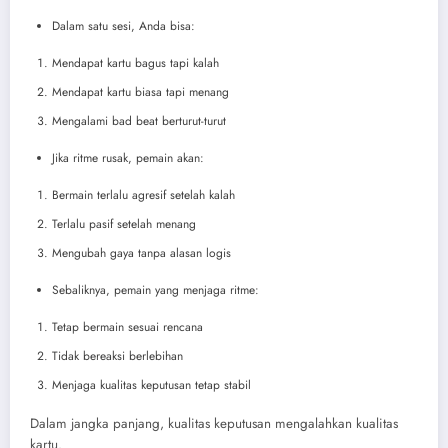
Dalam satu sesi, Anda bisa:
Mendapat kartu bagus tapi kalah
Mendapat kartu biasa tapi menang
Mengalami bad beat berturut-turut
Jika ritme rusak, pemain akan:
Bermain terlalu agresif setelah kalah
Terlalu pasif setelah menang
Mengubah gaya tanpa alasan logis
Sebaliknya, pemain yang menjaga ritme:
Tetap bermain sesuai rencana
Tidak bereaksi berlebihan
Menjaga kualitas keputusan tetap stabil
Dalam jangka panjang, kualitas keputusan mengalahkan kualitas
kartu.