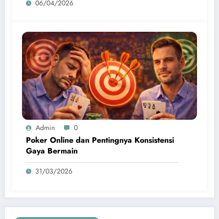
06/04/2026
Admin
0
Poker Online dan Pentingnya Konsistensi
Gaya Bermain
31/03/2026