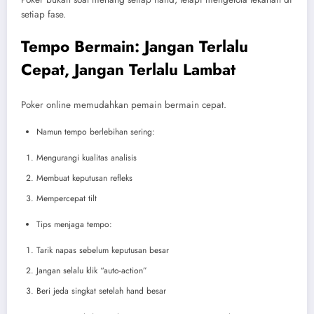
setiap fase.
Tempo Bermain: Jangan Terlalu
Cepat, Jangan Terlalu Lambat
Poker online memudahkan pemain bermain cepat.
Namun tempo berlebihan sering:
Mengurangi kualitas analisis
Membuat keputusan refleks
Mempercepat tilt
Tips menjaga tempo:
Tarik napas sebelum keputusan besar
Jangan selalu klik “auto-action”
Beri jeda singkat setelah hand besar