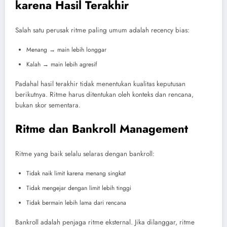
karena Hasil Terakhir
Salah satu perusak ritme paling umum adalah recency bias:
Menang → main lebih longgar
Kalah → main lebih agresif
Padahal hasil terakhir tidak menentukan kualitas keputusan
berikutnya. Ritme harus ditentukan oleh konteks dan rencana,
bukan skor sementara.
Ritme dan Bankroll Management
Ritme yang baik selalu selaras dengan bankroll:
Tidak naik limit karena menang singkat
Tidak mengejar dengan limit lebih tinggi
Tidak bermain lebih lama dari rencana
Bankroll adalah penjaga ritme eksternal. Jika dilanggar, ritme