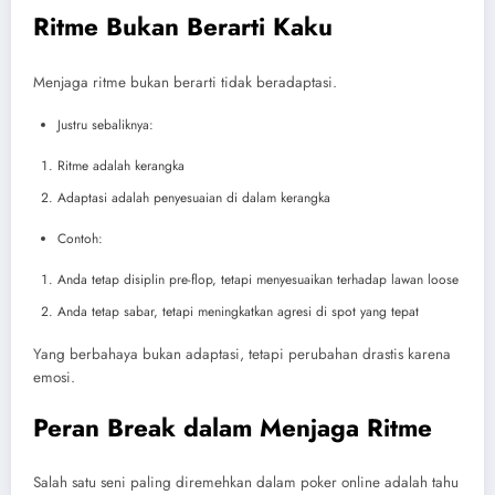
Ritme Bukan Berarti Kaku
Menjaga ritme bukan berarti tidak beradaptasi.
Justru sebaliknya:
Ritme adalah kerangka
Adaptasi adalah penyesuaian di dalam kerangka
Contoh:
Anda tetap disiplin pre-flop, tetapi menyesuaikan terhadap lawan loose
Anda tetap sabar, tetapi meningkatkan agresi di spot yang tepat
Yang berbahaya bukan adaptasi, tetapi perubahan drastis karena
emosi.
Peran Break dalam Menjaga Ritme
Salah satu seni paling diremehkan dalam poker online adalah tahu