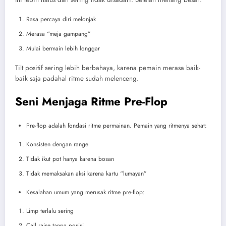
Rasa percaya diri melonjak
Merasa “meja gampang”
Mulai bermain lebih longgar
Tilt positif sering lebih berbahaya, karena pemain merasa baik-
baik saja padahal ritme sudah melenceng.
Seni Menjaga Ritme Pre-Flop
Pre-flop adalah fondasi ritme permainan. Pemain yang ritmenya sehat:
Konsisten dengan range
Tidak ikut pot hanya karena bosan
Tidak memaksakan aksi karena kartu “lumayan”
Kesalahan umum yang merusak ritme pre-flop:
Limp terlalu sering
Call raise tanpa posisi