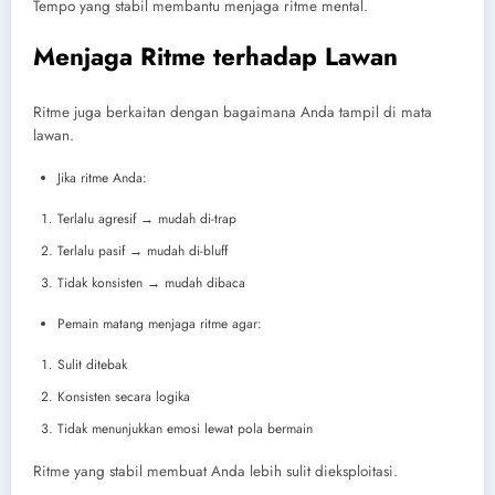
Tempo yang stabil membantu menjaga ritme mental.
Menjaga Ritme terhadap Lawan
Ritme juga berkaitan dengan bagaimana Anda tampil di mata
lawan.
Jika ritme Anda:
Terlalu agresif → mudah di-trap
Terlalu pasif → mudah di-bluff
Tidak konsisten → mudah dibaca
Pemain matang menjaga ritme agar:
Sulit ditebak
Konsisten secara logika
Tidak menunjukkan emosi lewat pola bermain
Ritme yang stabil membuat Anda lebih sulit dieksploitasi.