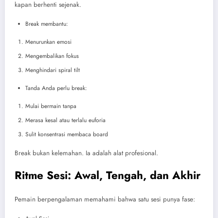
kapan berhenti sejenak.
Break membantu:
Menurunkan emosi
Mengembalikan fokus
Menghindari spiral tilt
Tanda Anda perlu break:
Mulai bermain tanpa
Merasa kesal atau terlalu euforia
Sulit konsentrasi membaca board
Break bukan kelemahan. Ia adalah alat profesional.
Ritme Sesi: Awal, Tengah, dan Akhir
Pemain berpengalaman memahami bahwa satu sesi punya fase: