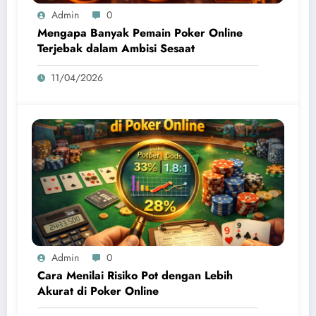
Admin
0
Mengapa Banyak Pemain Poker Online
Terjebak dalam Ambisi Sesaat
11/04/2026
Admin
0
Cara Menilai Risiko Pot dengan Lebih
Akurat di Poker Online