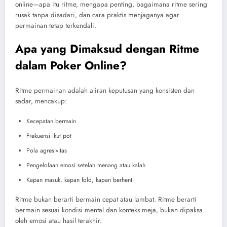
online—apa itu ritme, mengapa penting, bagaimana ritme sering
rusak tanpa disadari, dan cara praktis menjaganya agar
permainan tetap terkendali.
Apa yang Dimaksud dengan Ritme
dalam Poker Online?
Ritme permainan adalah aliran keputusan yang konsisten dan
sadar, mencakup:
Kecepatan bermain
Frekuensi ikut pot
Pola agresivitas
Pengelolaan emosi setelah menang atau kalah
Kapan masuk, kapan fold, kapan berhenti
Ritme bukan berarti bermain cepat atau lambat. Ritme berarti
bermain sesuai kondisi mental dan konteks meja, bukan dipaksa
oleh emosi atau hasil terakhir.