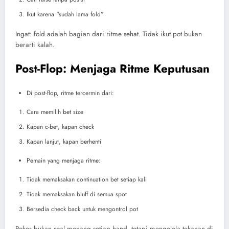
Ikut karena “sudah lama fold”
Ingat: fold adalah bagian dari ritme sehat. Tidak ikut pot bukan
berarti kalah.
Post-Flop: Menjaga Ritme Keputusan
Di post-flop, ritme tercermin dari:
Cara memilih bet size
Kapan c-bet, kapan check
Kapan lanjut, kapan berhenti
Pemain yang menjaga ritme:
Tidak memaksakan continuation bet setiap kali
Tidak memaksakan bluff di semua spot
Bersedia check back untuk mengontrol pot
Poker bukan soal menang setiap hand, tetapi mengelola tekanan di