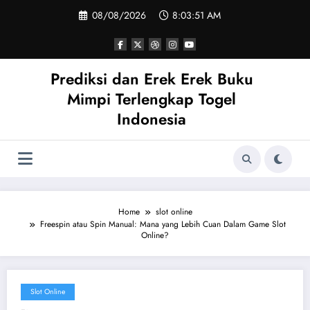
Skip
08/08/2026
8:03:52 AM
to
content
Prediksi dan Erek Erek Buku
Mimpi Terlengkap Togel
Indonesia
Home
slot online
Freespin atau Spin Manual: Mana yang Lebih Cuan Dalam Game Slot
Online?
Slot Online