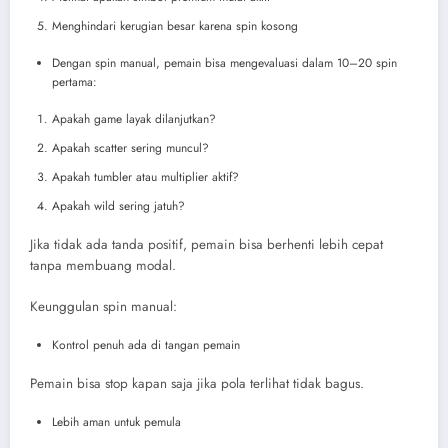
Menghindari kerugian besar karena spin kosong
Dengan spin manual, pemain bisa mengevaluasi dalam 10–20 spin
pertama:
Apakah game layak dilanjutkan?
Apakah scatter sering muncul?
Apakah tumbler atau multiplier aktif?
Apakah wild sering jatuh?
Jika tidak ada tanda positif, pemain bisa berhenti lebih cepat
tanpa membuang modal.
Keunggulan spin manual:
Kontrol penuh ada di tangan pemain
Pemain bisa stop kapan saja jika pola terlihat tidak bagus.
Lebih aman untuk pemula