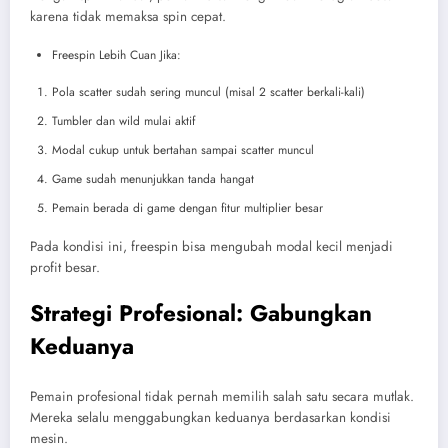
karena tidak memaksa spin cepat.
Freespin Lebih Cuan Jika:
Pola scatter sudah sering muncul (misal 2 scatter berkali-kali)
Tumbler dan wild mulai aktif
Modal cukup untuk bertahan sampai scatter muncul
Game sudah menunjukkan tanda hangat
Pemain berada di game dengan fitur multiplier besar
Pada kondisi ini, freespin bisa mengubah modal kecil menjadi
profit besar.
Strategi Profesional: Gabungkan
Keduanya
Pemain profesional tidak pernah memilih salah satu secara mutlak.
Mereka selalu menggabungkan keduanya berdasarkan kondisi
mesin.