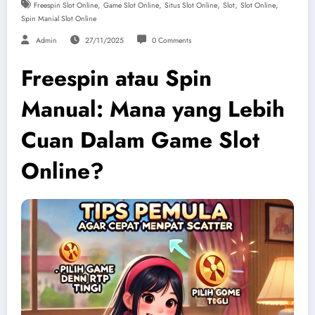
,
,
,
,
,
Freespin Slot Online
Game Slot Online
Situs Slot Online
Slot
Slot Online
Spin Manial Slot Online
Admin
27/11/2025
0 Comments
Freespin atau Spin
Manual: Mana yang Lebih
Cuan Dalam Game Slot
Online?