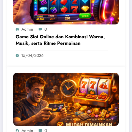
Admin
0
Game Slot Online dan Kombinasi Warna,
Musik, serta Ritme Permainan
15/04/2026
Admin
0