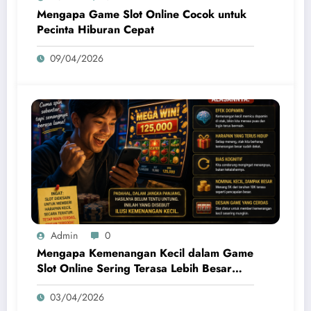
Mengapa Game Slot Online Cocok untuk
Pecinta Hiburan Cepat
09/04/2026
Admin
0
Mengapa Kemenangan Kecil dalam Game
Slot Online Sering Terasa Lebih Besar
dari yang Sebenarnya?
03/04/2026