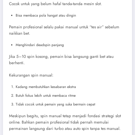
Cocok untuk yang belum hafal tanda-tanda mesin slot.
Bisa membaca pola hangat atau dingin
Pemain profesional selalu pakai manual untuk “tes air” sebelum
naikkan bet.
Menghindari deadspin panjang
Jika 5–10 spin kosong, pemain bisa langsung ganti bet atau
berhenti.
Kekurangan spin manual:
Kadang membutuhkan kesabaran ekstra
Butuh fokus lebih untuk membaca ritme
Tidak cocok untuk pemain yang suka bermain cepat
Meskipun begitu, spin manual tetap menjadi fondasi strategi slot
online. Bahkan pemain profesional tidak pernah memulai
permainan langsung dari turbo atau auto spin tanpa tes manual.