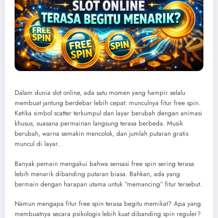
Dalam dunia slot online, ada satu momen yang hampir selalu
membuat jantung berdebar lebih cepat: munculnya fitur free spin.
Ketika simbol scatter terkumpul dan layar berubah dengan animasi
khusus, suasana permainan langsung terasa berbeda. Musik
berubah, warna semakin mencolok, dan jumlah putaran gratis
muncul di layar.
Banyak pemain mengakui bahwa sensasi free spin sering terasa
lebih menarik dibanding putaran biasa. Bahkan, ada yang
bermain dengan harapan utama untuk “memancing” fitur tersebut.
Namun mengapa fitur free spin terasa begitu memikat? Apa yang
membuatnya secara psikologis lebih kuat dibanding spin reguler?