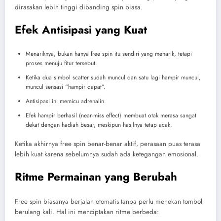
dirasakan lebih tinggi dibanding spin biasa.
Efek Antisipasi yang Kuat
Menariknya, bukan hanya free spin itu sendiri yang menarik, tetapi
proses menuju fitur tersebut.
Ketika dua simbol scatter sudah muncul dan satu lagi hampir muncul,
muncul sensasi “hampir dapat”.
Antisipasi ini memicu adrenalin.
Efek hampir berhasil (near-miss effect) membuat otak merasa sangat
dekat dengan hadiah besar, meskipun hasilnya tetap acak.
Ketika akhirnya free spin benar-benar aktif, perasaan puas terasa
lebih kuat karena sebelumnya sudah ada ketegangan emosional.
Ritme Permainan yang Berubah
Free spin biasanya berjalan otomatis tanpa perlu menekan tombol
berulang kali. Hal ini menciptakan ritme berbeda: