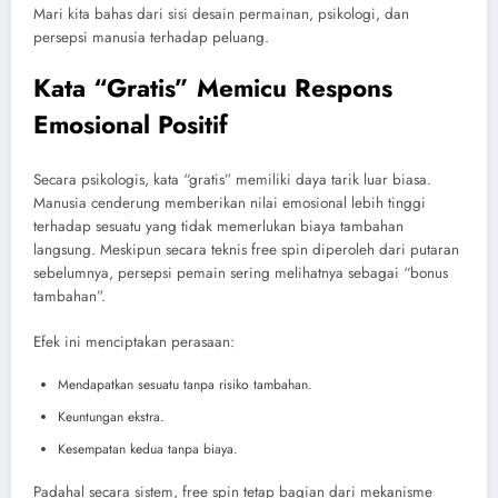
Mari kita bahas dari sisi desain permainan, psikologi, dan
persepsi manusia terhadap peluang.
Kata “Gratis” Memicu Respons
Emosional Positif
Secara psikologis, kata “gratis” memiliki daya tarik luar biasa.
Manusia cenderung memberikan nilai emosional lebih tinggi
terhadap sesuatu yang tidak memerlukan biaya tambahan
langsung. Meskipun secara teknis free spin diperoleh dari putaran
sebelumnya, persepsi pemain sering melihatnya sebagai “bonus
tambahan”.
Efek ini menciptakan perasaan:
Mendapatkan sesuatu tanpa risiko tambahan.
Keuntungan ekstra.
Kesempatan kedua tanpa biaya.
Padahal secara sistem, free spin tetap bagian dari mekanisme