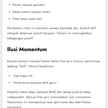
Pemain menjadi penonton.
Setiap putaran berjalan sendiri.
Fokus tertuju pada hasil.
Perubahan ritme ini memberi sensasi berbeda dari kontrol aktif
menjadi observasi penuh harapan. Transisi ini meningkatkan
ketegangan positif.
Ilusi Momentum
Banyak pemain merasa bahwa ketika free spin muncul, permainan
sedang “baik”. Muncul keyakinan:
“Lagi bagus nih.”
“Mode bonus biasanya lebih gacor.”
Padahal sistem tetap berbasis RNG dan setiap putaran tetap
independen. Namun free spin menciptakan ilusi momentum.
Momentum ini memperkuat rasa optimisme dan keterlibatan
emosional.