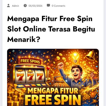
Admin
05/03/2026
0 Comments
Mengapa Fitur Free Spin
Slot Online Terasa Begitu
Menarik?