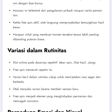
win dengan fase bonus.
Asosiasi ini terbentuk dari pengalaman pribadi maupun cerita pemain
lain.
Ketika free spin aktif, otak langsung memproyeksikan kemungkinan hasil
besar.
Harapan inilah yang membuat momen tersebut terasa lebih penting
dibanding putaran biasa.
Variasi dalam Rutinitas
Slot online pada dasarnya repetitif: tekan spin, lihat hasil, ulangi.
Free spin memecah repetisi itu.
Variasi kecil dalam rutinitas cukup untuk menciptakan rasa segar dan
berbeda.
Otak menyukai variasi karena memberi sensasi baru.
Free spin menjadi elemen yang menghidupkan permainan dan
mencegah monoton.
Perpaduan Emosi dan Visual