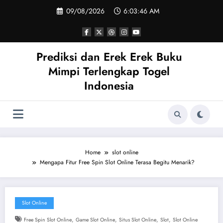
Skip
09/08/2026
6:03:47 AM
to
content
Prediksi dan Erek Erek Buku
Mimpi Terlengkap Togel
Indonesia
Home
slot online
Mengapa Fitur Free Spin Slot Online Terasa Begitu Menarik?
Slot Online
,
,
,
,
Free Spin Slot Online
Game Slot Online
Situs Slot Online
Slot
Slot Online