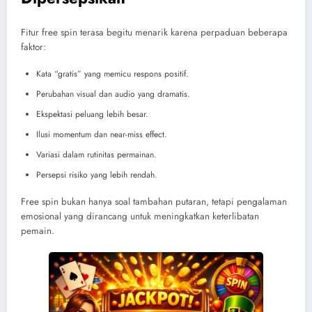
Fitur free spin terasa begitu menarik karena perpaduan beberapa
faktor:
Kata “gratis” yang memicu respons positif.
Perubahan visual dan audio yang dramatis.
Ekspektasi peluang lebih besar.
Ilusi momentum dan near-miss effect.
Variasi dalam rutinitas permainan.
Persepsi risiko yang lebih rendah.
Free spin bukan hanya soal tambahan putaran, tetapi pengalaman
emosional yang dirancang untuk meningkatkan keterlibatan
pemain.