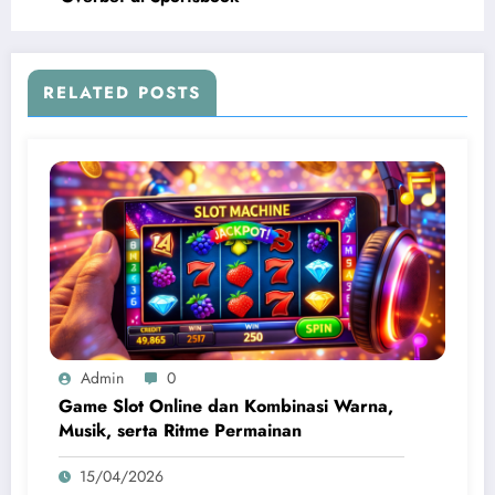
RELATED POSTS
Admin
0
Game Slot Online dan Kombinasi Warna,
Musik, serta Ritme Permainan
15/04/2026