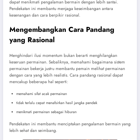
dapat menikmati pengalaman bermain dengan lebih santai.
Pendekatan ini membantu menjaga keseimbangan antara
kesenangan dan cara berpikir rasional.
Mengembangkan Cara Pandang
yang Rasional
Menghindari ilusi momentum bukan berarti menghilangkan
keseruan permainan. Sebaliknya, memahami bagaimana sistem
permainan bekerja justru membantu pemain melihat permainan
dengan cara yang lebih realistis. Cara pandang rasional dapat
mencakup beberapa hal seperti:
memahami sifat acak permainan
tidak terlalu cepat menafsirkan hasil jangka pendek
menikmati permainan sebagai hiburan
Pendekatan ini membantu menciptakan pengalaman bermain yang
lebih sehat dan seimbang.