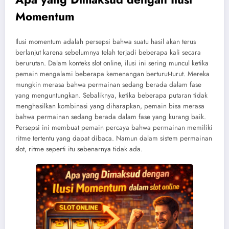
Momentum
Ilusi momentum adalah persepsi bahwa suatu hasil akan terus
berlanjut karena sebelumnya telah terjadi beberapa kali secara
berurutan. Dalam konteks slot online, ilusi ini sering muncul ketika
pemain mengalami beberapa kemenangan berturut-turut. Mereka
mungkin merasa bahwa permainan sedang berada dalam fase
yang menguntungkan. Sebaliknya, ketika beberapa putaran tidak
menghasilkan kombinasi yang diharapkan, pemain bisa merasa
bahwa permainan sedang berada dalam fase yang kurang baik.
Persepsi ini membuat pemain percaya bahwa permainan memiliki
ritme tertentu yang dapat dibaca. Namun dalam sistem permainan
slot, ritme seperti itu sebenarnya tidak ada.