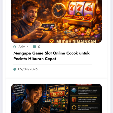
Admin
0
Mengapa Game Slot Online Cocok untuk
Pecinta Hiburan Cepat
09/04/2026