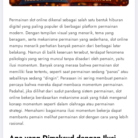
Permainan slot online dikenal sebagai salah satu bentuk hiburan
digital yang paling populer di berbagai platform permainan
modern. Dengan tampilan visual yang menarik, tema yang
beragam, serta mekanisme permainan yang sederhana, slot online
mampu menarik perhatian banyak pemain dari berbagai latar
belakang. Namun di balik keseruan tersebut, terdapat fenomena
psikologis yang sering muncul tanpa disadari oleh pemain, yaitu
ilusi momentum. Banyak orang merasa bahwa permainan slot
memiliki fase tertentu, seperti saat permainan sedang “panas” atau
sebaliknya sedang “dingin”. Perasaan ini sering membuat pemain
percaya bahwa mereka dapat membaca momentum permainan.
Padahal, jika dilihat dari sudut pandang sistem permainan, slot
online bekerja berdasarkan mekanisme acak yang tidak mengenal
konsep momentum seperti dalam olahraga atau permainan
strategi. Memahami bagaimana ilusi momentum bekerja dapat
membantu pemain melihat permainan slot dengan cara yang lebih
rasional.
Apa yang Dimaksud dengan Ilusi