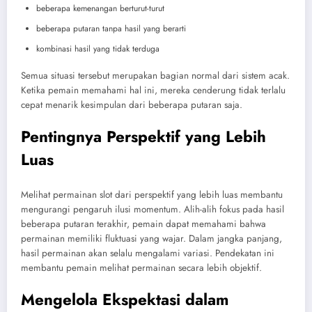
beberapa kemenangan berturut-turut
beberapa putaran tanpa hasil yang berarti
kombinasi hasil yang tidak terduga
Semua situasi tersebut merupakan bagian normal dari sistem acak.
Ketika pemain memahami hal ini, mereka cenderung tidak terlalu
cepat menarik kesimpulan dari beberapa putaran saja.
Pentingnya Perspektif yang Lebih
Luas
Melihat permainan slot dari perspektif yang lebih luas membantu
mengurangi pengaruh ilusi momentum. Alih-alih fokus pada hasil
beberapa putaran terakhir, pemain dapat memahami bahwa
permainan memiliki fluktuasi yang wajar. Dalam jangka panjang,
hasil permainan akan selalu mengalami variasi. Pendekatan ini
membantu pemain melihat permainan secara lebih objektif.
Mengelola Ekspektasi dalam