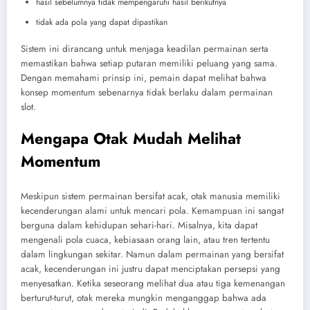
hasil sebelumnya tidak mempengaruhi hasil berikutnya
tidak ada pola yang dapat dipastikan
Sistem ini dirancang untuk menjaga keadilan permainan serta
memastikan bahwa setiap putaran memiliki peluang yang sama.
Dengan memahami prinsip ini, pemain dapat melihat bahwa
konsep momentum sebenarnya tidak berlaku dalam permainan
slot.
Mengapa Otak Mudah Melihat
Momentum
Meskipun sistem permainan bersifat acak, otak manusia memiliki
kecenderungan alami untuk mencari pola. Kemampuan ini sangat
berguna dalam kehidupan sehari-hari. Misalnya, kita dapat
mengenali pola cuaca, kebiasaan orang lain, atau tren tertentu
dalam lingkungan sekitar. Namun dalam permainan yang bersifat
acak, kecenderungan ini justru dapat menciptakan persepsi yang
menyesatkan. Ketika seseorang melihat dua atau tiga kemenangan
berturut-turut, otak mereka mungkin menganggap bahwa ada