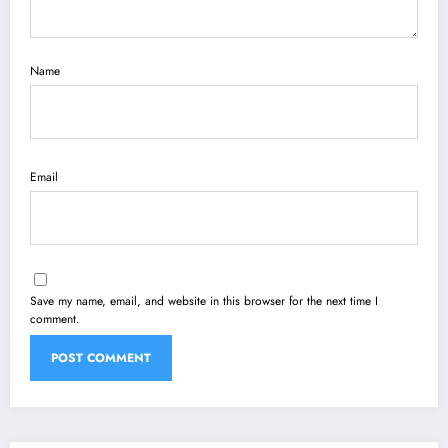
Name
Email
Save my name, email, and website in this browser for the next time I
comment.